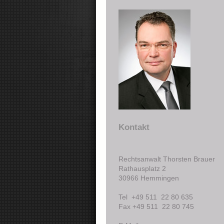
Kontakt
Rechtsanwalt Thorsten Brauer
Rathausplatz 2
30966 Hemmingen
Tel +49 511 22 80 635
Fax +49 511 22 80 745